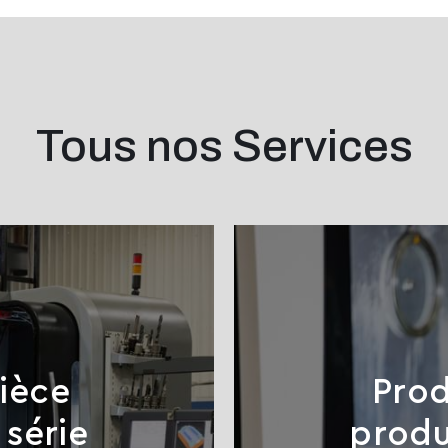
Tous nos Services
ièce
Prod
 série
produ